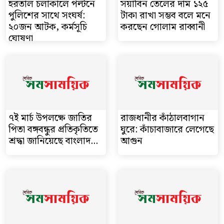
হরতাল চলাকালে পল্টনে
সয়াবিন তেলের দাম ১২৫
পুলিশের সাথে সংঘর্ষ:
টাকা রাখা সম্ভব বলে মনে
২০জন আটক, কর্মসূচি
করছেন গোলাম রাব্বানী
ঘোষণা
৭ই মার্চ উপলক্ষে জাতির
রাজধানীর কাঁঠালবাগান
পিতা বঙ্গবন্ধুর প্রতিকৃতিতে
ঘুরে: কাঁচাবাজারে লেগেছে
শ্রদ্ধা জানিয়েছে বাংলাদ...
আগুন