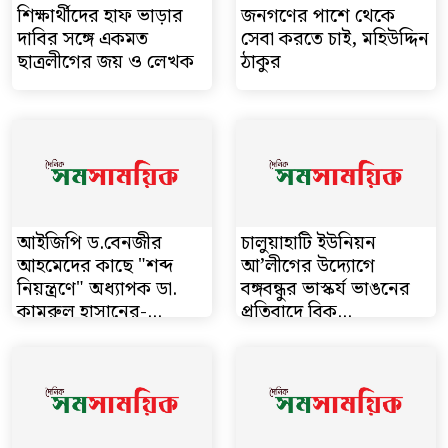
শিক্ষার্থীদের হাফ ভাড়ার
জনগণের পাশে থেকে
দাবির সঙ্গে একমত
সেবা করতে চাই, মহিউদ্দিন
ছাত্রলীগের জয় ও লেখক
ঠাকুর
আইজিপি ড.বেনজীর
চালুয়াহাটি ইউনিয়ন
আহমেদের কাছে "শব্দ
আ’লীগের উদ্যোগে
নিয়ন্ত্রণে" অধ্যাপক ডা.
বঙ্গবন্ধুর ভাস্কর্য ভাঙনের
কামরুল হাসানের-...
প্রতিবাদে বিক্...