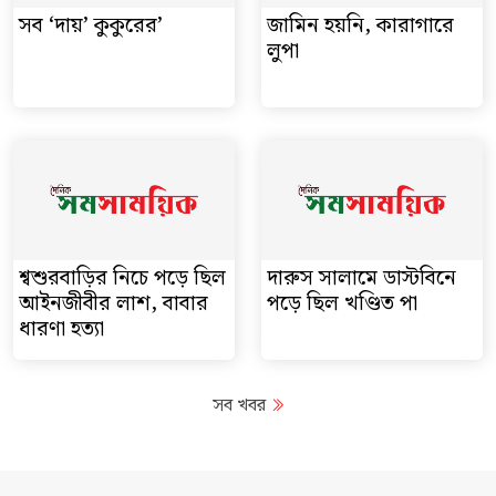
সব ‘দায়’ কুকুরের’
জামিন হয়নি, কারাগারে
লুপা
শ্বশুরবাড়ির নিচে পড়ে ছিল
দারুস সালামে ডাস্টবিনে
আইনজীবীর লাশ, বাবার
পড়ে ছিল খণ্ডিত পা
ধারণা হত্যা
সব খবর