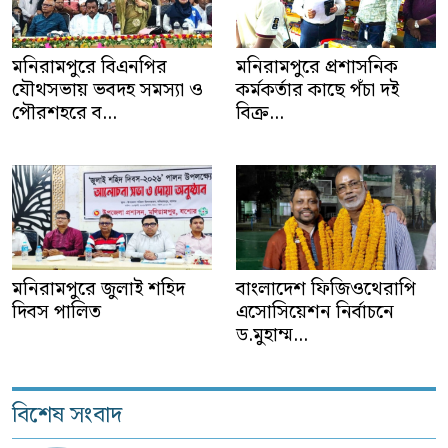
মনিরামপুরে বিএনপির
মনিরামপুরে প্রশাসনিক
যৌথসভায় ভবদহ সমস্যা ও
কর্মকর্তার কাছে পঁচা দই
পৌরশহরে ব...
বিক্র...
মনিরামপুরে জুলাই শহিদ
বাংলাদেশ ফিজিওথেরাপি
দিবস পালিত
এসোসিয়েশন নির্বাচনে
ড.মুহাম্ম...
বিশেষ সংবাদ