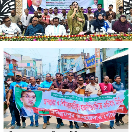
বাংলাদেশ ফিজিওথেরাপি এসোসিয়েশন
নির্বাচন...
মনিরামপুরে জুলাই শহিদ দিবস পালিত
মনিরামপুর পৌরসভার ওয়ারেশ সনদে দাদার
বয়স...
মনিরামপুরে পৃথক অভিযানে আগ্নেয়াস্ত্র উদ...
মনিরামপুরে বিশ্ব জনসংখ্যা দিবসপালিত,৭
ক...