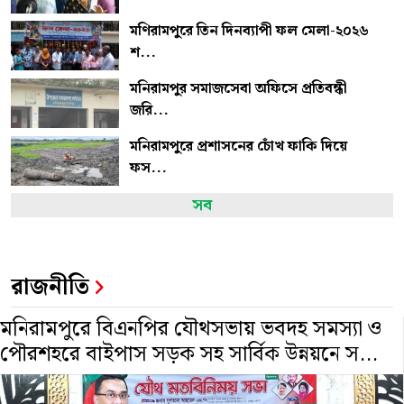
মণিরামপুরে তিন দিনব্যাপী ফল মেলা-২০২৬
শ...
মনিরামপুর সমাজসেবা অফিসে প্রতিবন্ধী
জরি...
মনিরামপুরে প্রশাসনের চোঁখ ফাকি দিয়ে
ফস...
সব
মনিরামপুরে বিএনপির যৌথসভায় ভবদহ
সমস্যা...
মনিরামপুরে প্রশাসনিক কর্মকর্তার কাছে পঁ...
রাজনীতি
মনিরামপুর পাইকারি কাঁচাবাজার আড়ৎদার
মনিরামপুরে বিএনপির যৌথসভায় ভবদহ সমস্যা ও
মাল...
পৌরশহরে বাইপাস সড়ক সহ সার্বিক উন্নয়নে স...
মনিরামপুরে হতাশাগ্রস্ত এক শিক্ষকের
ঝুলন...