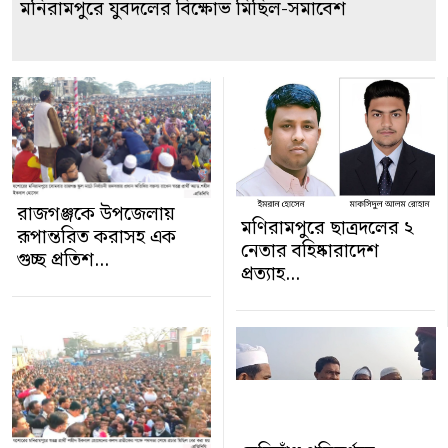
মনিরামপুরে যুবদলের বিক্ষোভ মিছিল-সমাবেশ
রাজগঞ্জকে উপজেলায়
মণিরামপুরে ছাত্রদলের ২
রূপান্তরিত করাসহ এক
নেতার বহিষ্কারাদেশ
গুচ্ছ প্রতিশ...
প্রত্যাহ...