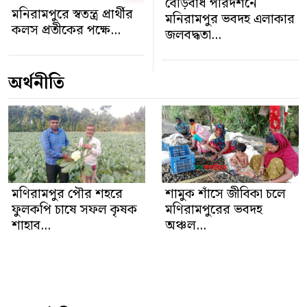
বেড়িবাঁধ পরিদর্শনে
মনিরামপুরে স্বতন্ত্র প্রার্থীর
মনিরামপুর ভবদহ এলাকার
কলস প্রতীকের পক্ষে...
জলবদ্ধতা...
অর্থনীতি
মণিরামপুর পৌর শহরে
শামুক শাঁসে জীবিকা চলে
ফুলকপি চাষে সফল কৃষক
মণিরামপুরের ভবদহ
শাহাব...
অঞ্চল...