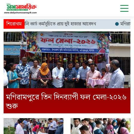
ামিলি কার্ড কর্মসূচিতে প্রায় দুই হাজার আবেদন
মণিরামপুরে তিন দিন
মণিরামপুরে তিন দিনব্যাপী ফল মেলা-২০২৬
শুরু