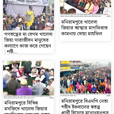
মনিরামপুরে খালেদা
জিয়ার আত্মার মাগফিরাত
কামনায় দোয়া মাহফিল
গণতন্ত্রের মা বেগম খালেদা
জিয়া সারাজীবন মানুষের
কল্যাণে কাজ করে গেছেন
: শহী...
মনিরামপুরে বিএনপি নেতা
মনিরামপুরে বিভিন্ন
শহীদ ইকবালের স্বতন্ত্র
মসজিদে খালেদা জিয়ার
প্রার্থী হিসেবে মনোনয়নপত্র