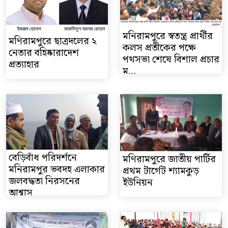
মনিরামপুরে স্বতন্ত্র প্রার্থীর
মণিরামপুরে ছাত্রদলের ২
কলস প্রতীকের পক্ষে
নেতার বহিষ্কারাদেশ
পথসভা শেষে বিশাল প্রচার
প্রত্যাহার
ম...
বেড়িবাঁধ পরিদর্শনে
মণিরামপুরে জাতীয় পার্টির
মনিরামপুর ভবদহ এলাকার
প্রথম টার্গেট শ্যামকুড়
জলবদ্ধতা নিরসনের
ইউনিয়ন
আশ্বাস