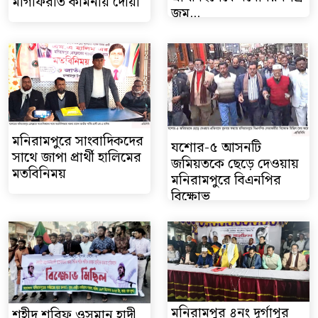
মাগফিরাত কামনায় দোয়া
জম...
মনিরামপুরে সাংবাদিকদের
যশোর-৫ আসনটি
সাথে জাপা প্রার্থী হালিমের
জমিয়তকে ছেড়ে দেওয়ায়
মতবিনিময়
মনিরামপুরে বিএনপির
বিক্ষোভ
মনিরামপুর ৪নং দূর্গাপুর
শহীদ শরিফ ওসমান হাদী