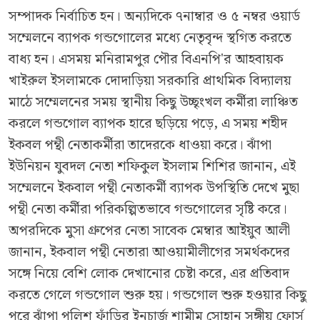
সম্পাদক নির্বাচিত হন। অন্যদিকে ৭নাম্বার ও ৫ নম্বর ওয়ার্ড
সম্মেলনে ব্যাপক গন্ডগোলের মধ্যে নেতৃবৃন্দ স্থগিত করতে
বাধ্য হন। এসময় মনিরামপুর পৌর বিএনপি'র আহবায়ক
খাইরুল ইসলামকে দোদাড়িয়া সরকারি প্রাথমিক বিদ্যালয়
মাঠে সম্মেলনের সময় স্থানীয় কিছু উচ্ছৃংখল কর্মীরা লাঞ্চিত
করলে গন্ডগোল ব্যাপক হারে ছড়িয়ে পড়ে, এ সময় শহীদ
ইকবল পন্থী নেতাকর্মীরা তাদেরকে ধাওয়া করে। ঝাঁপা
ইউনিয়ন যুবদল নেতা শফিকুল ইসলাম শিশির জানান, এই
সম্মেলনে ইকবাল পন্থী নেতাকর্মী ব্যাপক উপস্থিতি দেখে মুছা
পন্থী নেতা কর্মীরা পরিকল্পিতভাবে গন্ডগোলের সৃষ্টি করে।
অপরদিকে মুসা গ্রুপের নেতা সাবেক মেম্বার আইয়ুব আলী
জানান, ইকবাল পন্থী নেতারা আওয়ামীলীগের সমর্থকদের
সঙ্গে নিয়ে বেশি লোক দেখানোর চেষ্টা করে, এর প্রতিবাদ
করতে গেলে গন্ডগোল শুরু হয়। গন্ডগোল শুরু হওয়ার কিছু
পরে ঝাঁপা পুলিশ ফাঁড়ির ইনচার্জ শামীম সোহান সঙ্গীয় ফোর্স