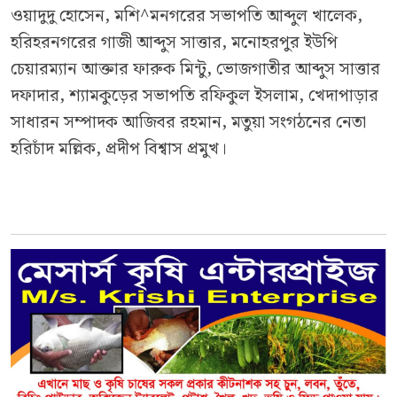
ওয়াদুদু হোসেন, মশি^মনগরের সভাপতি আব্দুল খালেক,
হরিহরনগরের গাজী আব্দুস সাত্তার, মনোহরপুর ইউপি
চেয়ারম্যান আক্তার ফারুক মিন্টু, ভোজগাতীর আব্দুস সাত্তার
দফাদার, শ্যামকুড়ের সভাপতি রফিকুল ইসলাম, খেদাপাড়ার
সাধারন সম্পাদক আজিবর রহমান, মতুয়া সংগঠনের নেতা
হরিচাঁদ মল্লিক, প্রদীপ বিশ্বাস প্রমুখ।