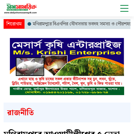
মনিরামপুরে বিএনপির যৌথসভায় ভবদহ সমস্যা ও পৌরশহরে বাইপাস
রাজনীতি