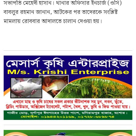
সভাপতি মেহেদী হাসান। থানার অফিসার ইনচার্জ (ওসি)
বাবলুর রহমান জানান, আটকের পর তাদেরকে সংশ্লিষ্ট
মামলায় রোববার আদালতে চালান দেওয়া হয়।